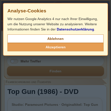
Analyse-Cookies
Wir nutzen Google Analytics 4 nur nach Ihrer Einwilligung,
um die Nutzung unserer Website zu analysieren. Weitere
HOME
Impressum
Links
Informationen finden Sie in der
Datenschutzerklärung
.
Filmbeschreibung, Cover & DVD Infos
Ablehnen
Akzeptieren
Mehr Treffer
Finden
Filmbeschreibung und Filmdaten
Top Gun (1986) - DVD
Studio: Paramount Pictures · Originaltitel: Top Gun