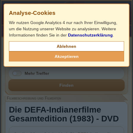
Analyse-Cookies
Wir nutzen Google Analytics 4 nur nach Ihrer Einwilligung,
um die Nutzung unserer Website zu analysieren. Weitere
HOME
Impressum
Links
Informationen finden Sie in der
Datenschutzerklärung
.
Filmbeschreibung, Cover & DVD Infos
Ablehnen
Akzeptieren
Mehr Treffer
Finden
Filmbeschreibung und Filmdaten
Die DEFA-Indianerfilme
Gesamtedition (1983) - DVD