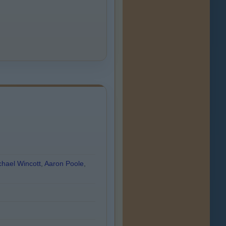
chael Wincott
,
Aaron Poole
,