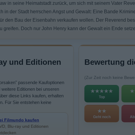
tlaw in seine Heimatstadt zurück, um sich mit seinem Vater Rev
in der Stadt herrschen Angst und Gewalt: Eine Bande Kriminelle
t für den Bau der Eisenbahn verkaufen wollen. Der Reverend bes
zu greifen. Doch nur John Henry kann der Gewalt ein Ende setz
ay und Editionen
Bewertung di
(Zur Zeit noch keine Bewe
"Forsaken" passende Kaufoptionen
 weitere Editionen bei unseren
★★★★★
★
ber diese Links kaufen, erhalten
Top
on. Für Sie entstehen keine
★★
Geht noch
Ab
ei Filmundo kaufen
VD, Blu-ray und Editionen
ntdecken