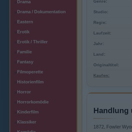
Genre:
Drama
>
Drama / Dokumentation
Studio:
>
Eastern
>
Regie:
Erotik
>
Laufzeit:
Erotik / Thriller
>
Jahr:
Familie
>
Land:
Fantasy
>
Originaltitel:
Filmoperette
>
Kaufen:
Historienfilm
>
Horror
>
Horrorkomödie
>
Handlung 
Kinderfilm
>
Klassiker
>
1872, Fowler Wyom
Komödie