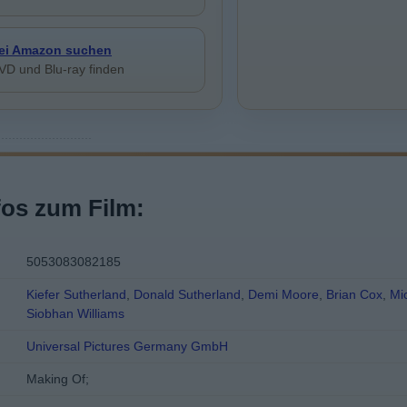
ei Amazon suchen
VD und Blu-ray finden
fos zum Film:
5053083082185
Kiefer Sutherland
,
Donald Sutherland
,
Demi Moore
,
Brian Cox
,
Mi
Siobhan Williams
Universal Pictures Germany GmbH
Making Of;