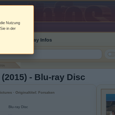
 die Nutzung
Sie in der
 Cover & Blu-ray Infos
aten
(2015) - Blu-ray Disc
ictures · Originaltitel: Forsaken
Blu-ray Disc