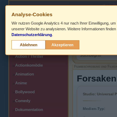
Analyse-Cookies
Wir nutzen Google Analytics 4 nur nach Ihrer Einwilligung, um
HOME
unserer Website zu analysieren. Weitere Informationen finden 
Datenschutzerklärung
.
Abenteuer
>
Filmbeschreibung,
Ablehnen
Akzeptieren
Action
>
Action / Thriller
>
Actionkomödie
>
Filmbeschreibung und Filmd
Animation
>
Forsaken 
Anime
>
Bollywood
>
Studio: Universal P
Comedy
>
Medien-Typ:
Dokumentation
>