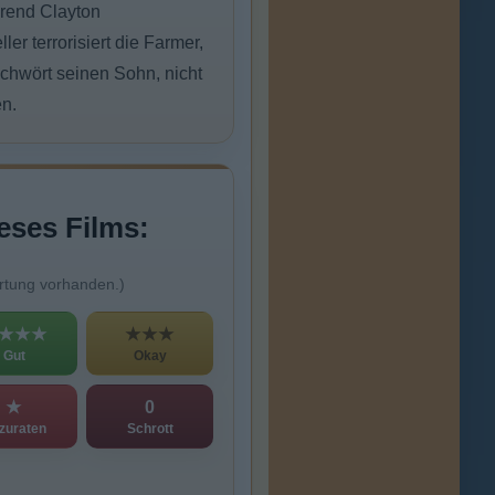
erend Clayton
r terrorisiert die Farmer,
chwört seinen Sohn, nicht
en.
eses Films:
rtung vorhanden.)
★★★
★★★
Gut
Okay
★
0
zuraten
Schrott