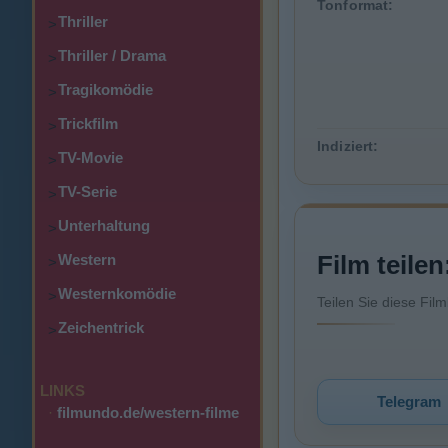
Tonformat:
Thriller
>
Thriller / Drama
>
Tragikomödie
>
Trickfilm
>
Indiziert:
TV-Movie
>
TV-Serie
>
Unterhaltung
>
Film teilen
Western
>
Westernkomödie
>
Teilen Sie diese Fil
Zeichentrick
>
LINKS
Telegram
·
filmundo.de/western-filme