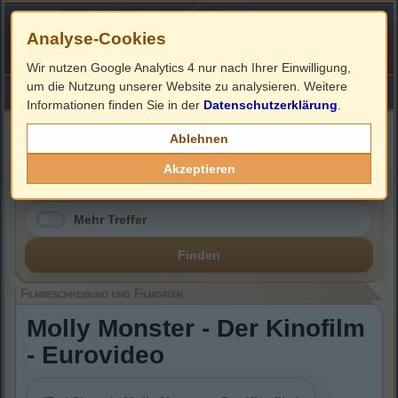
Analyse-Cookies
Wir nutzen Google Analytics 4 nur nach Ihrer Einwilligung,
um die Nutzung unserer Website zu analysieren. Weitere
HOME
Impressum
Links
Informationen finden Sie in der
Datenschutzerklärung
.
Filmbeschreibung, Cover & DVD Infos
Ablehnen
Akzeptieren
Mehr Treffer
Finden
Filmbeschreibung und Filmdaten
Molly Monster - Der Kinofilm
- Eurovideo