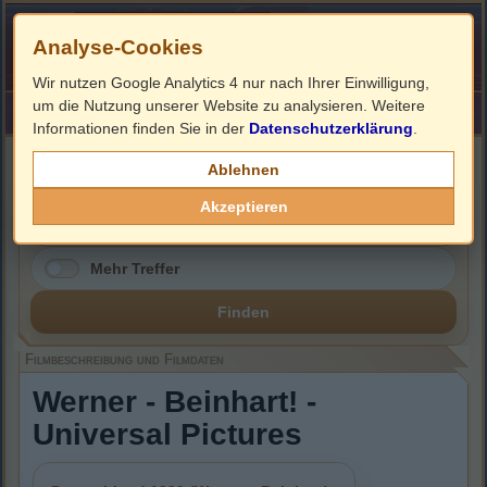
Analyse-Cookies
Wir nutzen Google Analytics 4 nur nach Ihrer Einwilligung,
um die Nutzung unserer Website zu analysieren. Weitere
HOME
Impressum
Links
Informationen finden Sie in der
Datenschutzerklärung
.
Filmbeschreibung, Cover & Blu-ray Infos
Ablehnen
Akzeptieren
Mehr Treffer
Finden
Filmbeschreibung und Filmdaten
Werner - Beinhart! -
Universal Pictures