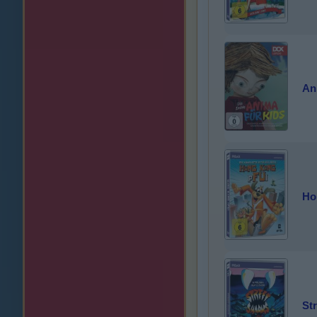
Ani
Ho
Str