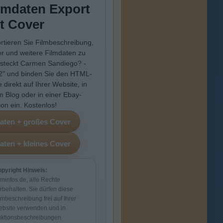
lmdaten Export
t Cover
rtieren Sie Filmbeschreibung,
r und weitere Filmdaten zu
steckt Carmen Sandiego? -
 2" und binden Sie den HTML-
 direkt auf Ihrer Website, in
m Blog oder in einer Ebay-
ion ein. Kostenlos!
pyright Hinweis:
lminfos.de, alle Rechte
rbehalten. Sie dürfen diese
lmbeschreibung frei auf Ihrer
bsite verwenden und in
ktionsbeschreibungen