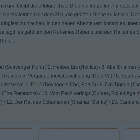
t und bleibt die erfolgreichste Diebin aller Zeiten. Ihr stets a
ner Spezialeinheit mit dem Ziel, die größten Diebe zu fassen. Doc
ingfest zu machen. In den neuen Abenteuern kommt es unter 
eljagd, es geht um den Ruf eines Rabens und den Rat eines 
Rolle ...
d (Scavenger Hunt) / 2. Heißes Eis (Hot Ice) / 3. Alle für einen 
It Rains) / 5. Vergangenheitsbewältigung (Deja Vu) / 6. Spürnas
pürnase Nr. 1, Teil 2 (Boyhood’s End, Part 2) / 8. Die Tigerin (The
 (The Remnants) / 10. Vom Pech verfolgt (Curses, Foiled Again
er) / 12. Der Rat des Schamanen (Shaman Spirits) / 13. Carmens