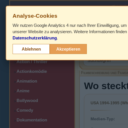
Analyse-Cookies
Wir nutzen Google Analytics 4 nur nach Ihrer Einwilligung, um
HOME
unserer Website zu analysieren. Weitere Informationen finden 
Datenschutzerklärung
.
Abenteuer
>
Filmbeschreibung,
Ablehnen
Akzeptieren
Action
>
Action / Thriller
>
Actionkomödie
>
Filmbeschreibung und Filmd
Animation
>
Wo steckt
Anime
>
Bollywood
>
USA 1994-1995 (Wh
Comedy
>
Medien-Typ:
Dokumentation
>