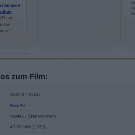
ei
ei Amazon
Fi
uchen
bl
VD und
lu-ray
inden
fos zum Film:
4260497422617
Alive AG
Kapitel- / Szenenanwahl
4:3 Vollbild (1.33:1)