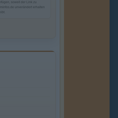
nfügen, soweit der Link zu
lminfos.de unverändert erhalten
eibt.