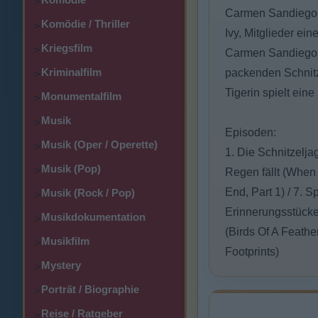
>
Carmen Sandiego is
Komödie / Thriller
>
Ivy, Mitglieder ei
Kriegsfilm
>
Carmen Sandiego d
Kriminalfilm
packenden Schnitz
>
Tigerin spielt eine 
Monumentalfilm
>
Musik
>
Episoden:
Musik (Oper / Operette)
>
1. Die Schnitzeljag
Musik (Pop)
>
Regen fällt (When 
End, Part 1) / 7. S
Musik (Rock / Pop)
>
Erinnerungsstücke
Musikdokumentation
>
(Birds Of A Feath
Musikfilm
>
Footprints)
Mystery
>
Porträt / Biographie
>
Reise / Ratgeber
>