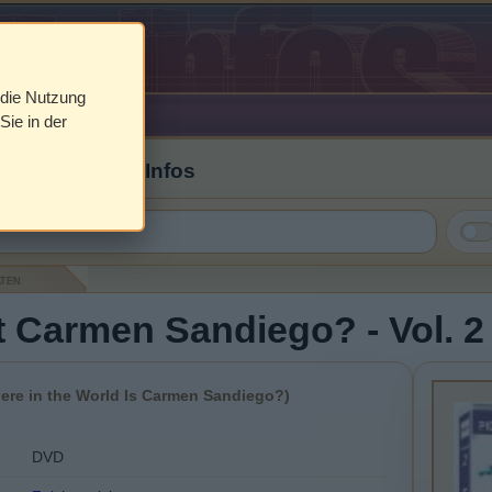
 die Nutzung
Sie in der
 Cover & DVD Infos
aten
 Carmen Sandiego? - Vol. 2 
ere in the World Is Carmen Sandiego?)
DVD