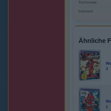
Tonformat:
Indiziert:
Ähnliche 
Wo
3
Wo
1