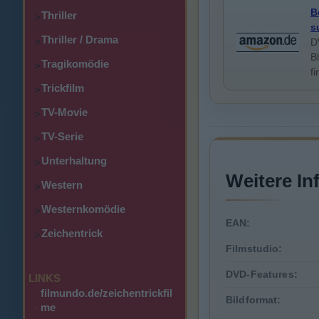
B
Thriller
>
s
Thriller / Drama
>
D
B
Tragikomödie
>
f
Trickfilm
>
TV-Movie
>
TV-Serie
>
Unterhaltung
>
Weitere In
Western
>
Westernkomödie
>
EAN:
Zeichentrick
>
Filmstudio:
DVD-Features:
LINKS
filmundo.de/zeichentrickfil
Bildformat:
·
me