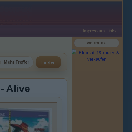
Impressum
·
Links
·
WERBUNG
Mehr Treffer
Finden
- Alive