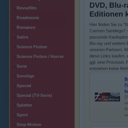
DVD, Blu-r
Revuefilm
>
Editionen 
Roadmovie
>
Hier finden Sie zu "
Romanze
>
Carmen Sandiego? - 
Satire
passende Kaufoptio
>
Blu-ray und weitere 
Science Fiction
>
unseren Partnern. W
diese Links kaufen, e
Science Fiction / Horror
>
ggf. eine Provision. 
Serie
>
entstehen keine Meh
Sonstige
>
B
F
Special
>
k
Special (TV-Serie)
>
D
u
Splatter
>
E
Sport
e
>
Stop-Motion
>