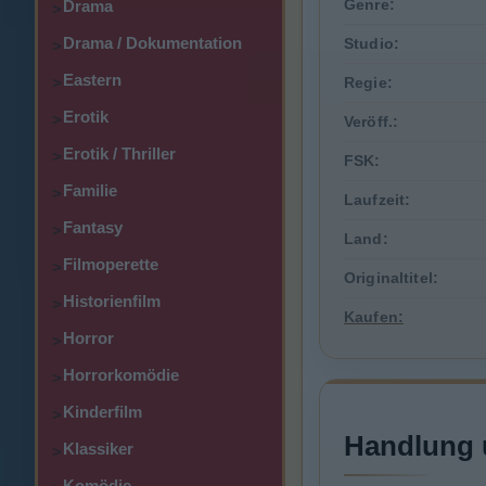
Genre:
Drama
>
Drama / Dokumentation
Studio:
>
Eastern
>
Regie:
Erotik
>
Veröff.:
Erotik / Thriller
>
FSK:
Familie
>
Laufzeit:
Fantasy
>
Land:
Filmoperette
>
Originaltitel:
Historienfilm
>
Kaufen:
Horror
>
Horrorkomödie
>
Kinderfilm
>
Handlung 
Klassiker
>
Komödie