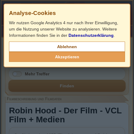
Analyse-Cookies
Wir nutzen Google Analytics 4 nur nach Ihrer Einwilligung,
um die Nutzung unserer Website zu analysieren. Weitere
HOME
Impressum
Links
Informationen finden Sie in der
Datenschutzerklärung
.
Filmbeschreibung, Cover & DVD Infos
Ablehnen
Akzeptieren
Mehr Treffer
Finden
Filmbeschreibung und Filmdaten
Robin Hood - Der Film - VCL
Film + Medien