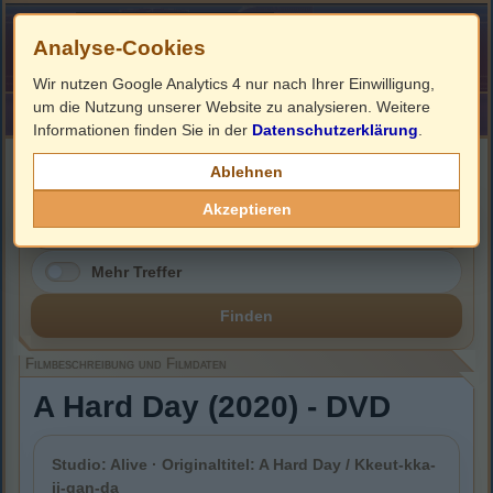
Analyse-Cookies
Wir nutzen Google Analytics 4 nur nach Ihrer Einwilligung,
um die Nutzung unserer Website zu analysieren. Weitere
HOME
Impressum
Links
Informationen finden Sie in der
Datenschutzerklärung
.
Filmbeschreibung, Cover & DVD Infos
Ablehnen
Akzeptieren
Mehr Treffer
Finden
Filmbeschreibung und Filmdaten
A Hard Day (2020) - DVD
Studio: Alive · Originaltitel: A Hard Day / Kkeut-kka-
ji-gan-da