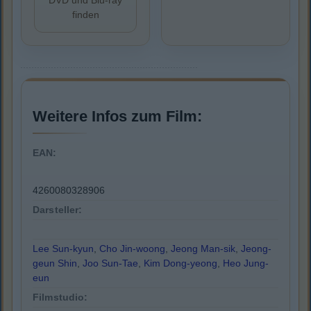
DVD und Blu-ray
finden
Weitere Infos zum Film:
EAN:
4260080328906
Darsteller:
Lee Sun-kyun
,
Cho Jin-woong
,
Jeong Man-sik
,
Jeong-
geun Shin
,
Joo Sun-Tae
,
Kim Dong-yeong
,
Heo Jung-
eun
Filmstudio: