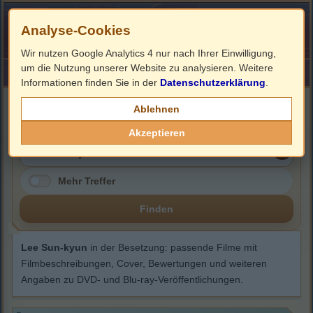
Analyse-Cookies
Wir nutzen Google Analytics 4 nur nach Ihrer Einwilligung,
um die Nutzung unserer Website zu analysieren. Weitere
HOME
Impressum
Links
Informationen finden Sie in der
Datenschutzerklärung
.
Lee Sun-kyun
Ablehnen
Akzeptieren
Mehr Treffer
Finden
Lee Sun-kyun
in der Besetzung: passende Filme mit
Filmbeschreibungen, Cover, Bewertungen und weiteren
Angaben zu DVD- und Blu-ray-Veröffentlichungen.