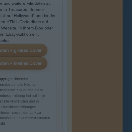
r und weitere Filmdaten zu
ema Treasures: Boomer -
fall auf Hollywood" und binden
den HTML-Code direkt auf
r Website, in Ihrem Blog oder
iner Ebay-Auktion ein.
enlos!
pyright Hinweis:
lminfos.de, alle Rechte
rbehalten. Sie dürfen diese
lmbeschreibung frei auf Ihrer
bsite verwenden und in
ktionsbeschreibungen
nfügen, soweit der Link zu
lminfos.de unverändert erhalten
eibt.