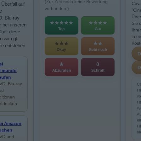
(Zur Zeit noch keine Bewertung
Cove
Überfall auf
vorhanden.)
"Cin
e
Über
D, Blu-ray
★★★★★
★★★★
Sie 
n bei unseren
Top
Gut
Ihre
über diese
in e
n wir ggf.
Kost
★★★
★★
Sie entstehen
Okay
Geht noch
ei
★
0
ilmundo
Abzuraten
Schrott
aufen
VD, Blu-ray
Co
nd
Fi
vo
ditionen
Fi
ntdecken
We
Au
ei
ei Amazon
Fi
uchen
bl
VD und