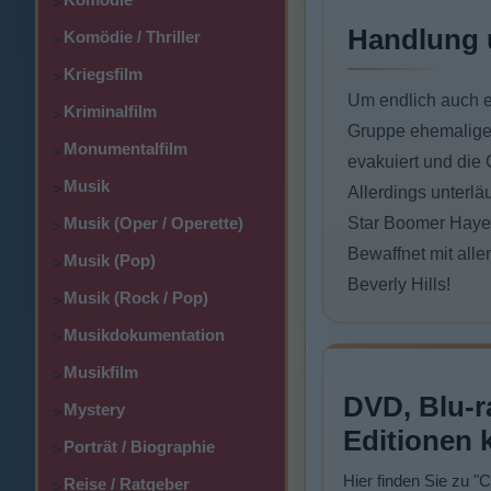
>
Handlung 
Komödie / Thriller
>
Kriegsfilm
>
Um endlich auch e
Kriminalfilm
>
Gruppe ehemaliger
Monumentalfilm
>
evakuiert und die 
Musik
>
Allerdings unterlä
Musik (Oper / Operette)
Star Boomer Hayes
>
Bewaffnet mit all
Musik (Pop)
>
Beverly Hills!
Musik (Rock / Pop)
>
Musikdokumentation
>
Musikfilm
>
DVD, Blu-r
Mystery
>
Editionen 
Porträt / Biographie
>
Hier finden Sie zu "
Reise / Ratgeber
>