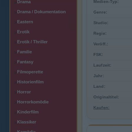
Drama
Medien-Typ:
>
Drama / Dokumentation
Genre:
>
Eastern
>
Studio:
Erotik
>
Regie:
Erotik / Thriller
>
Veröff.:
Familie
>
FSK:
Fantasy
>
Laufzeit:
Filmoperette
>
Jahr:
Historienfilm
>
Land:
Horror
>
Originaltitel:
Horrorkomödie
>
Kaufen:
Kinderfilm
>
Klassiker
>
Komödie