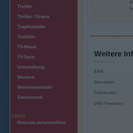
B
Thriller
>
f
Thriller / Drama
>
Tragikomödie
>
Trickfilm
>
TV-Movie
>
Weitere In
TV-Serie
>
Unterhaltung
>
EAN:
Western
>
Darsteller:
Westernkomödie
>
Filmstudio:
Zeichentrick
>
DVD-Features:
LINKS
·
filmundo.de/actionfilme