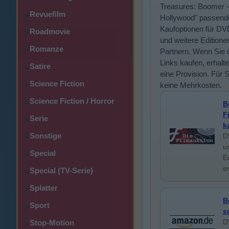
Treasures: Boomer - 
Revuefilm
>
Hollywood" passend
Kaufoptionen für DV
Roadmovie
>
und weitere Editione
Romanze
>
Partnern. Wenn Sie 
Links kaufen, erhalte
Satire
>
eine Provision. Für 
Science Fiction
>
keine Mehrkosten.
Science Fiction / Horror
>
B
F
Serie
>
k
Sonstige
D
>
u
Special
>
E
e
Special (TV-Serie)
>
Splatter
>
B
Sport
>
s
D
Stop-Motion
>