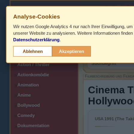
Analyse-Cookies
Wir nutzen Google Analytics 4 nur nach Ihrer Einwilligung, um
HOME
unserer Website zu analysieren. Weitere Informationen finden 
Datenschutzerklärung
.
Abenteuer
>
Filmbeschreibung,
Ablehnen
Akzeptieren
Action
>
Action / Thriller
>
Actionkomödie
>
Filmbeschreibung und Filmd
Animation
>
Cinema Tr
Anime
>
Hollywoo
Bollywood
>
Comedy
>
USA 1991 (The Takin
Dokumentation
>