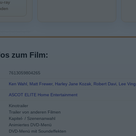
lu-ray
inden
fos zum Film:
7613059804265
Ken Wahl
,
Matt Frewer
,
Harley Jane Kozak
,
Robert Davi
,
Lee Ving
ASCOT ELITE Home Entertainment
Kinotrailer
Trailer von anderen Filmen
Kapitel- / Szenenanwahl
Animiertes DVD-Menü
DVD-Menü mit Soundeffekten