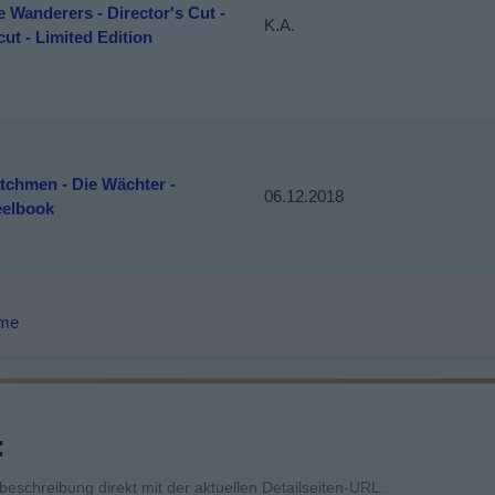
e Wanderers - Director's Cut -
K.A.
ut - Limited Edition
tchmen - Die Wächter -
06.12.2018
eelbook
lme
:
mbeschreibung direkt mit der aktuellen Detailseiten-URL.