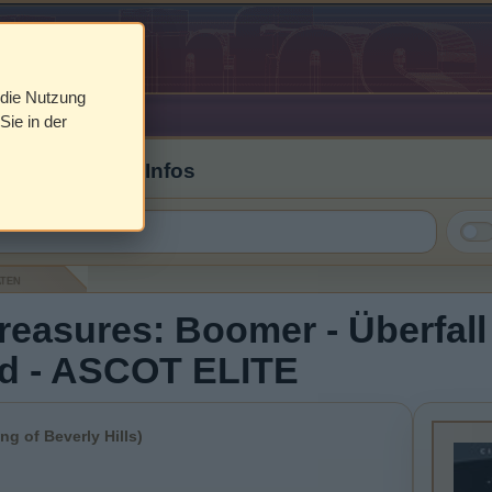
 die Nutzung
Sie in der
 Cover & DVD Infos
aten
easures: Boomer - Überfall
d - ASCOT ELITE
g of Beverly Hills)