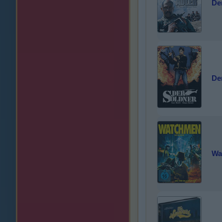
Der
De
Wa