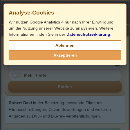
Analyse-Cookies
Wir nutzen Google Analytics 4 nur nach Ihrer Einwilligung,
um die Nutzung unserer Website zu analysieren. Weitere
HOME
Impressum
Links
Informationen finden Sie in der
Datenschutzerklärung
.
Robert Davi
Ablehnen
Akzeptieren
Mehr Treffer
Finden
Robert Davi
in der Besetzung: passende Filme mit
Filmbeschreibungen, Cover, Bewertungen und weiteren
Angaben zu DVD- und Blu-ray-Veröffentlichungen.