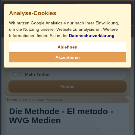
Analyse-Cookies
Wir nutzen Google Analytics 4 nur nach Ihrer Einwilligung,
um die Nutzung unserer Website zu analysieren. Weitere
HOME
Impressum
Links
Informationen finden Sie in der
Datenschutzerklärung
.
Filmbeschreibung, Cover & DVD Infos
Ablehnen
Akzeptieren
Mehr Treffer
Finden
Filmbeschreibung und Filmdaten
Die Methode - El metodo -
WVG Medien