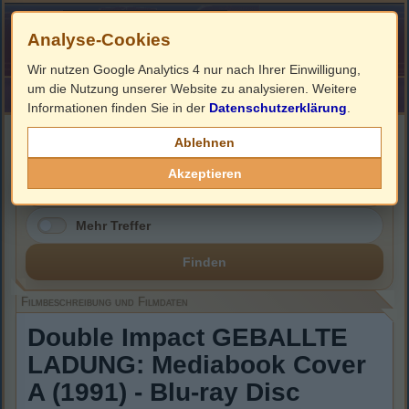
Analyse-Cookies
Wir nutzen Google Analytics 4 nur nach Ihrer Einwilligung,
um die Nutzung unserer Website zu analysieren. Weitere
HOME
Impressum
Links
Informationen finden Sie in der
Datenschutzerklärung
.
Filmbeschreibung, Cover & Blu-ray Infos
Ablehnen
Akzeptieren
Mehr Treffer
Finden
Filmbeschreibung und Filmdaten
Double Impact GEBALLTE
LADUNG: Mediabook Cover
A (1991) - Blu-ray Disc