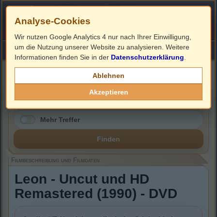
Analyse-Cookies
Wir nutzen Google Analytics 4 nur nach Ihrer Einwilligung,
um die Nutzung unserer Website zu analysieren. Weitere
HOME
Impressum
Links
Informationen finden Sie in der
Datenschutzerklärung
.
Filmbeschreibung, Cover & DVD Infos
Ablehnen
Akzeptieren
Mehr Treffer
Finden
Filmbeschreibung und Filmdaten
Leon - Uncut und HD
Remastered (1990) - DVD