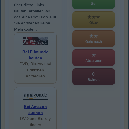
Gut
über diese Links
kaufen, erhalten wir
★★★
ggf. eine Provision. Für
Okay
Sie entstehen keine
Mehrkosten.
★★
Geht noch
Bei Filmundo
★
kaufen
Abzuraten
DVD, Blu-ray und
Editionen
0
entdecken
Schrott
Bei Amazon
suchen
DVD und Blu-ray
finden