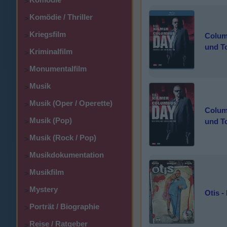
>
Komödie / Thriller
>
Kriegsfilm
Colum
>
und T
Kriminalfilm
>
Monumentalfilm
>
Musik
>
Musik (Oper / Operette)
>
Colum
Musik (Pop)
und T
>
Musik (Rock / Pop)
>
Musikdokumentation
>
Musikfilm
>
Mystery
>
Otis 
Porträt / Biographie
>
Reise / Ratgeber
>