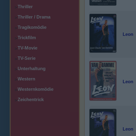
Thriller
>
Thriller / Drama
>
Tragikomödie
>
Leon
Trickfilm
>
TV-Movie
>
TV-Serie
>
Unterhaltung
>
Western
>
Leon
Westernkomödie
>
Zeichentrick
>
Leon