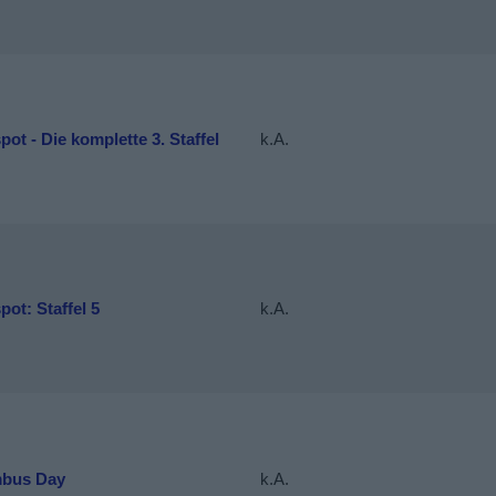
pot - Die komplette 3. Staffel
k.A.
pot: Staffel 5
k.A.
bus Day
k.A.