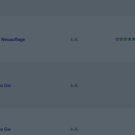
- Neuauflage
k.A.
to Go
k.A.
to Go
k.A.