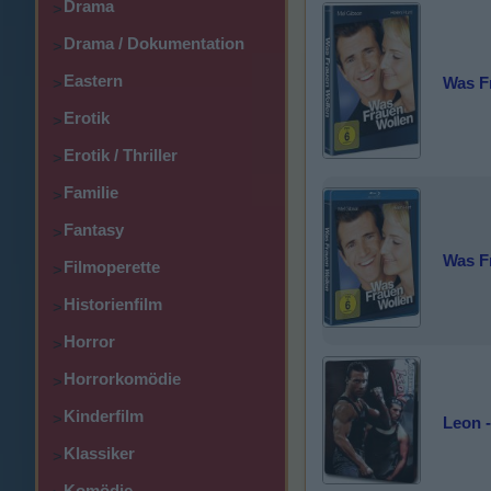
Drama
>
Drama / Dokumentation
>
Eastern
Was F
>
Erotik
>
Erotik / Thriller
>
Familie
>
Fantasy
>
Was F
Filmoperette
>
Historienfilm
>
Horror
>
Horrorkomödie
>
Kinderfilm
>
Leon -
Klassiker
>
Komödie