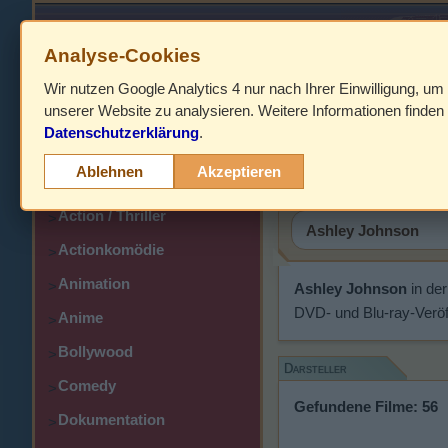
Analyse-Cookies
Wir nutzen Google Analytics 4 nur nach Ihrer Einwilligung, um
HOME
unserer Website zu analysieren. Weitere Informationen finden 
Datenschutzerklärung
.
Abenteuer
Ashley Jo
>
Ablehnen
Akzeptieren
Action
>
Action / Thriller
>
Actionkomödie
>
Animation
>
Ashley Johnson
in de
DVD- und Blu-ray-Veröf
Anime
>
Bollywood
>
Darsteller
Comedy
>
Gefundene Filme: 56
Dokumentation
>