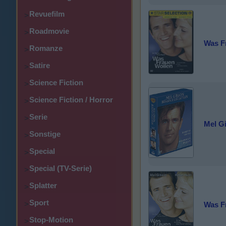
Revuefilm
>
Roadmovie
>
Was F
Romanze
>
Satire
>
Science Fiction
>
Science Fiction / Horror
>
Serie
>
Mel G
Sonstige
>
Special
>
Special (TV-Serie)
>
Splatter
>
Sport
>
Was F
Stop-Motion
>