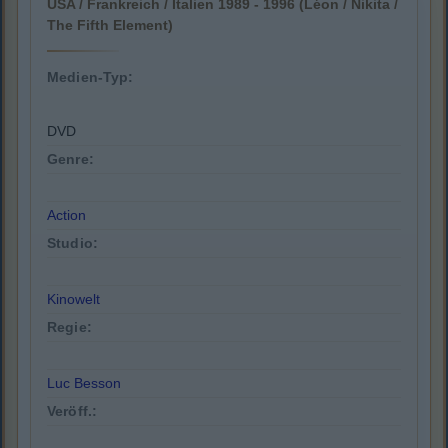
USA / Frankreich / Italien 1989 - 1996 (Léon / Nikita /
The Fifth Element)
Medien-Typ:
DVD
Genre:
Action
Studio:
Kinowelt
Regie:
Luc Besson
Veröff.: