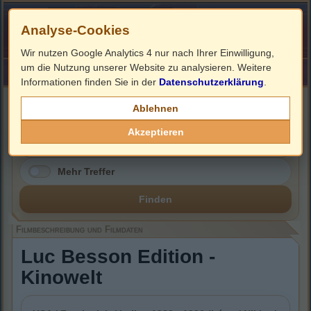
Analyse-Cookies
Wir nutzen Google Analytics 4 nur nach Ihrer Einwilligung,
um die Nutzung unserer Website zu analysieren. Weitere
HOME
Impressum
Links
Informationen finden Sie in der
Datenschutzerklärung
.
Filmbeschreibung, Cover & DVD Infos
Ablehnen
Akzeptieren
Mehr Treffer
Finden
Filmbeschreibung und Filmdaten
Luc Besson Edition -
Kinowelt