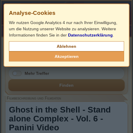
Analyse-Cookies
Wir nutzen Google Analytics 4 nur nach Ihrer Einwilligung,
um die Nutzung unserer Website zu analysieren. Weitere
HOME
Impressum
Links
Informationen finden Sie in der
Datenschutzerklärung
.
Filmbeschreibung, Cover & DVD Infos
Ablehnen
Akzeptieren
Mehr Treffer
Finden
Filmbeschreibung und Filmdaten
Ghost in the Shell - Stand
alone Complex - Vol. 6 -
Panini Video