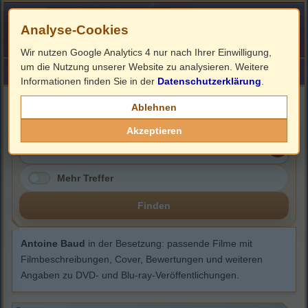
Analyse-Cookies
Wir nutzen Google Analytics 4 nur nach Ihrer Einwilligung,
um die Nutzung unserer Website zu analysieren. Weitere
HOME
Impressum
Links
Informationen finden Sie in der
Datenschutzerklärung
.
Antoine Baud
Ablehnen
Akzeptieren
Mehr Treffer
Finden
Antoine Baud
in der Besetzung: passende Filme mit
Filmbeschreibungen, Cover, Bewertungen und weiteren
Angaben zu DVD- und Blu-ray-Veröffentlichungen.