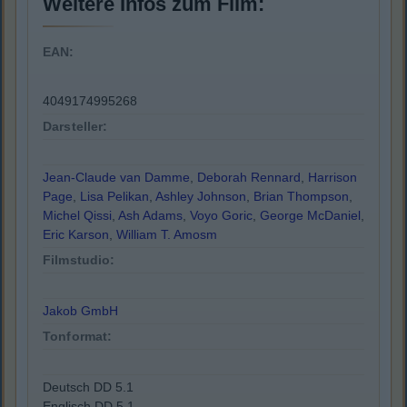
Weitere Infos zum Film:
EAN:
4049174995268
Darsteller:
Jean-Claude van Damme
,
Deborah Rennard
,
Harrison
Page
,
Lisa Pelikan
,
Ashley Johnson
,
Brian Thompson
,
Michel Qissi
,
Ash Adams
,
Voyo Goric
,
George McDaniel
,
Eric Karson
,
William T. Amosm
Filmstudio:
Jakob GmbH
Tonformat:
Deutsch DD 5.1
Englisch DD 5.1