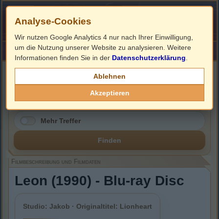
Analyse-Cookies
Wir nutzen Google Analytics 4 nur nach Ihrer Einwilligung,
um die Nutzung unserer Website zu analysieren. Weitere
HOME
Impressum
Links
Informationen finden Sie in der
Datenschutzerklärung
.
Filmbeschreibung, Cover & Blu-ray Infos
Ablehnen
Akzeptieren
Mehr Treffer
Finden
Filmbeschreibung und Filmdaten
Leon (1990) - Blu-ray Disc
Studio: Jakob · Originaltitel: Lionheart