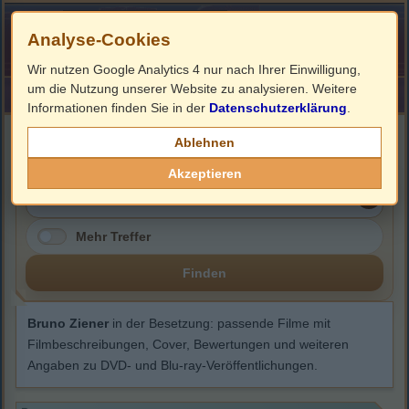
Analyse-Cookies
Wir nutzen Google Analytics 4 nur nach Ihrer Einwilligung,
um die Nutzung unserer Website zu analysieren. Weitere
HOME
Impressum
Links
Informationen finden Sie in der
Datenschutzerklärung
.
Bruno Ziener
Ablehnen
Akzeptieren
Mehr Treffer
Finden
Bruno Ziener
in der Besetzung: passende Filme mit
Filmbeschreibungen, Cover, Bewertungen und weiteren
Angaben zu DVD- und Blu-ray-Veröffentlichungen.