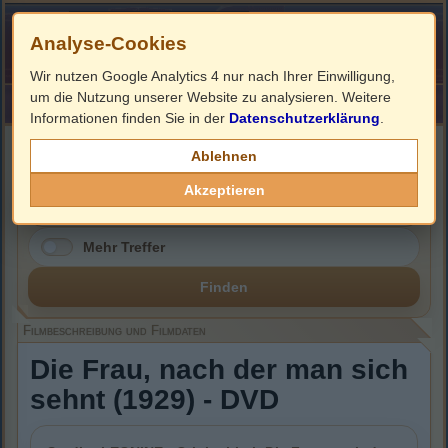
Analyse-Cookies
Wir nutzen Google Analytics 4 nur nach Ihrer Einwilligung,
um die Nutzung unserer Website zu analysieren. Weitere
HOME
Impressum
Links
Informationen finden Sie in der
Datenschutzerklärung
.
Filmbeschreibung, Cover & DVD Infos
Ablehnen
Akzeptieren
Mehr Treffer
Finden
Filmbeschreibung und Filmdaten
Die Frau, nach der man sich
sehnt (1929) - DVD