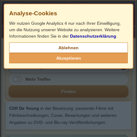
Analyse-Cookies
Wir nutzen Google Analytics 4 nur nach Ihrer Einwilligung,
um die Nutzung unserer Website zu analysieren. Weitere
HOME
Impressum
Links
Informationen finden Sie in der
Datenschutzerklärung
.
Cliff De Young
Ablehnen
Akzeptieren
Mehr Treffer
Finden
Cliff De Young
in der Besetzung: passende Filme mit
Filmbeschreibungen, Cover, Bewertungen und weiteren
Angaben zu DVD- und Blu-ray-Veröffentlichungen.