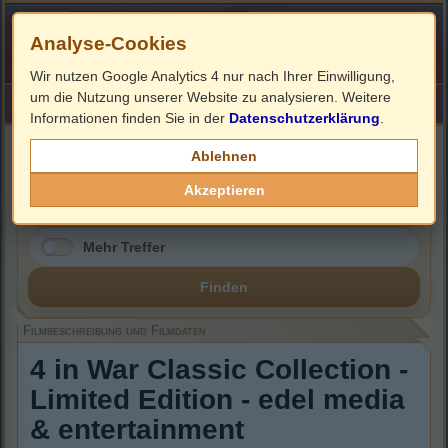
Analyse-Cookies
Wir nutzen Google Analytics 4 nur nach Ihrer Einwilligung,
um die Nutzung unserer Website zu analysieren. Weitere
HOME
Impressum
Links
Informationen finden Sie in der
Datenschutzerklärung
.
Filmbeschreibung, Cover & DVD Infos
Ablehnen
Akzeptieren
Mehr Treffer
Finden
Filmbeschreibung und Filmdaten
4 in War Classic Collection -
Limited Edition - edel media
& entertainment