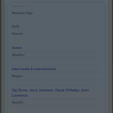
Medien-Typ:
DVD
Genre:
Action
Studio:
edel media & entertainment
Regie:
Sig Shore
,
Jerry Jameson
,
David O'Malley
,
John
Lawrence
Veröff.: