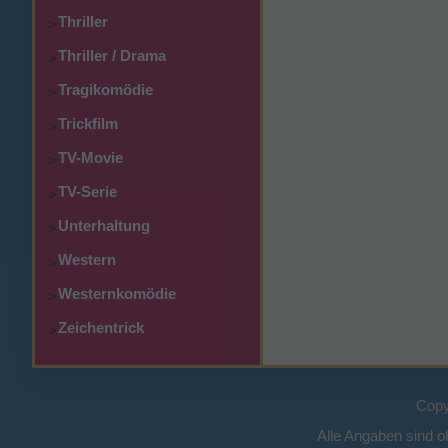
Thriller
>
Thriller / Drama
>
Tragikomödie
>
Trickfilm
>
TV-Movie
>
TV-Serie
>
Unterhaltung
>
Western
>
Westernkomödie
>
Zeichentrick
>
Copy
Alle Angaben sind 