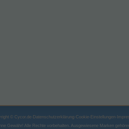
right © Cycor.de
-
Datenschutzerklärung
-
Cookie-Einstellungen
-
Impre
ohne Gewähr! Alle Rechte vorbehalten. Ausgewiesene Marken gehören