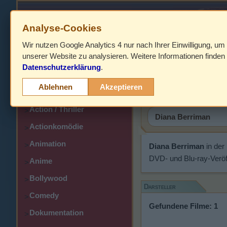
Analyse-Cookies
Wir nutzen Google Analytics 4 nur nach Ihrer Einwilligung, um
HOME
unserer Website zu analysieren. Weitere Informationen finden 
Datenschutzerklärung
.
Abenteuer
Diana Ber
>
Ablehnen
Akzeptieren
Action
>
Action / Thriller
>
Actionkomödie
>
Animation
>
Diana Berriman
in der
DVD- und Blu-ray-Veröf
Anime
>
Bollywood
>
Darsteller
Comedy
>
Gefundene Filme: 1
Dokumentation
>