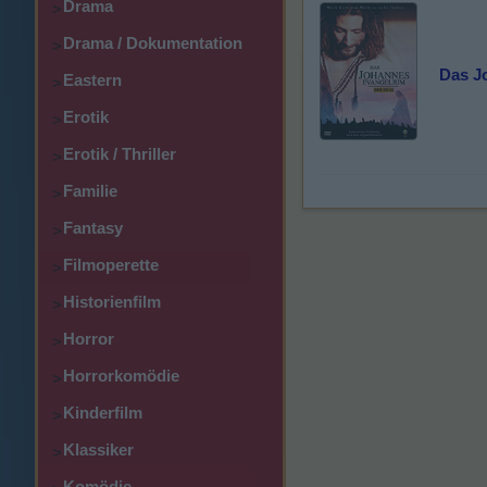
Drama
>
Drama / Dokumentation
>
Das J
Eastern
>
Erotik
>
Erotik / Thriller
>
Familie
>
Fantasy
>
Filmoperette
>
Historienfilm
>
Horror
>
Horrorkomödie
>
Kinderfilm
>
Klassiker
>
Komödie