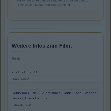
Auktionsbeschreibungen einfügen, soweit der Link zu
Filminfos.de unverändert erhalten bleibt.
Weitere Infos zum Film:
EAN:
7321921897641
Darsteller:
Henry Ian Cusick
,
Stuart Bunce
,
Daniel Kash
,
Stephen
Russell
,
Diana Berriman
Filmstudio: