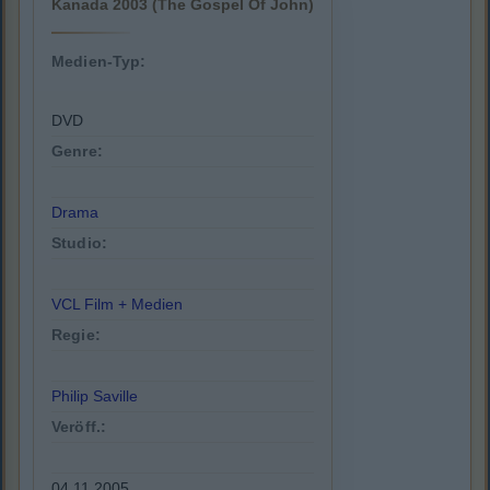
Kanada 2003 (The Gospel Of John)
Medien-Typ:
DVD
Genre:
Drama
Studio:
VCL Film + Medien
Regie:
Philip Saville
Veröff.:
04.11.2005