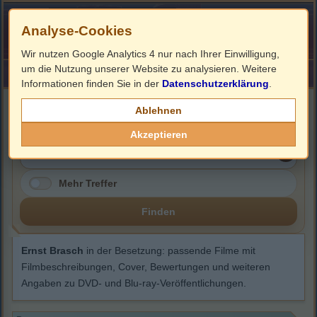
Analyse-Cookies
Wir nutzen Google Analytics 4 nur nach Ihrer Einwilligung,
um die Nutzung unserer Website zu analysieren. Weitere
HOME
Impressum
Links
Informationen finden Sie in der
Datenschutzerklärung
.
Ernst Brasch
Ablehnen
Akzeptieren
Mehr Treffer
Finden
Ernst Brasch
in der Besetzung: passende Filme mit
Filmbeschreibungen, Cover, Bewertungen und weiteren
Angaben zu DVD- und Blu-ray-Veröffentlichungen.