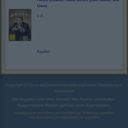
Gesc
k.A.
Kaufen
Copyright © Cycor.de
Datenschutzerklärung
Cookie-Einstellungen
Impressum
Alle Angaben sind ohne Gewähr! Alle Rechte vorbehalten.
Ausgewiesene Marken gehören ihren Eigentümern.
Navigation:
Gute Horrorfilme
Gute Komödien
Gute Thriller
Gute Liebesfilme
Gute Actionfilme
Gute Fantasyfilme
Gute Kinderfilme