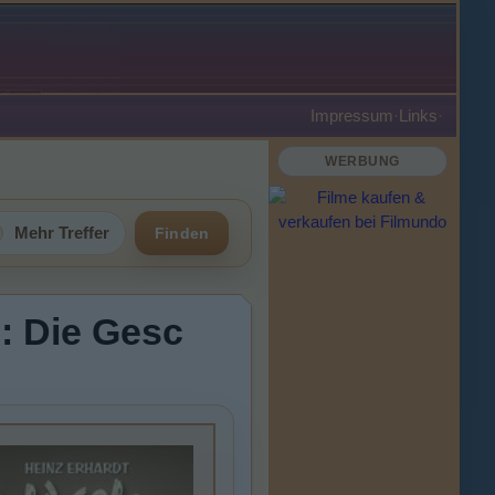
Impressum
·
Links
·
WERBUNG
Mehr Treffer
Finden
u: Die Gesc