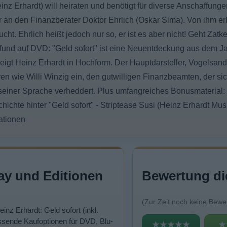
einz Erhardt) will heiraten und benötigt für diverse Anschaffung
 an den Finanzberater Doktor Ehrlich (Oskar Sima). Von ihm erh
ucht. Ehrlich heißt jedoch nur so, er ist es aber nicht! Geht Zat
fund auf DVD: "Geld sofort" ist eine Neuentdeckung aus dem Jah
igt Heinz Erhardt in Hochform. Der Hauptdarsteller, Vogelsand-V
en wie Willi Winzig ein, den gutwilligen Finanzbeamten, der si
seiner Sprache verheddert. Plus umfangreiches Bonusmaterial: 
hichte hinter "Geld sofort" - Striptease Susi (Heinz Erhardt Musi
ationen
ay und Editionen
Bewertung di
(Zur Zeit noch keine Bewe
einz Erhardt: Geld sofort (inkl.
sende Kaufoptionen für DVD, Blu-
★★★★★
★