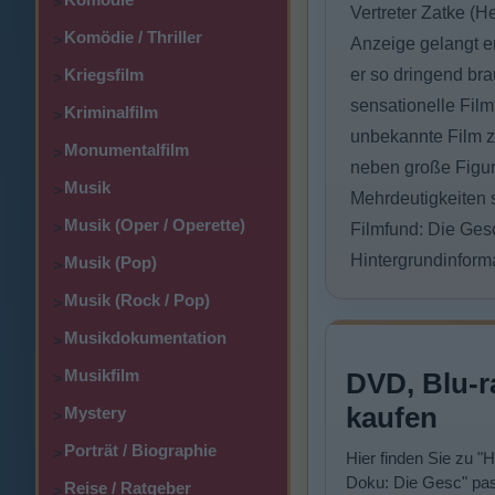
>
Vertreter Zatke (H
Komödie / Thriller
>
Anzeige gelangt er
Kriegsfilm
er so dringend bra
>
sensationelle Film
Kriminalfilm
>
unbekannte Film ze
Monumentalfilm
>
neben große Figur
Musik
>
Mehrdeutigkeiten 
Musik (Oper / Operette)
>
Filmfund: Die Gesc
Hintergrundinform
Musik (Pop)
>
Musik (Rock / Pop)
>
Musikdokumentation
>
Musikfilm
DVD, Blu-r
>
kaufen
Mystery
>
Porträt / Biographie
>
Hier finden Sie zu "H
Doku: Die Gesc" pas
Reise / Ratgeber
>