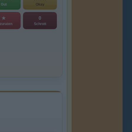
Gut
Okay
★
0
zuraten
Schrott