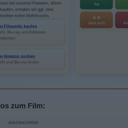
ionen bei unseren Partnern. Wenn
Top
kaufen, erhalten wir ggf. eine
ntstehen keine Mehrkosten.
★★
Geht noch
Ab
ei Filmundo kaufen
VD, Blu-ray und Editionen
ntdecken
ei Amazon suchen
VD und Blu-ray finden
fos zum Film:
4042564239058