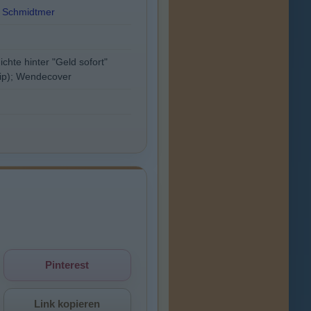
e Schmidtmer
chte hinter "Geld sofort"
Clip); Wendecover
Pinterest
Link kopieren