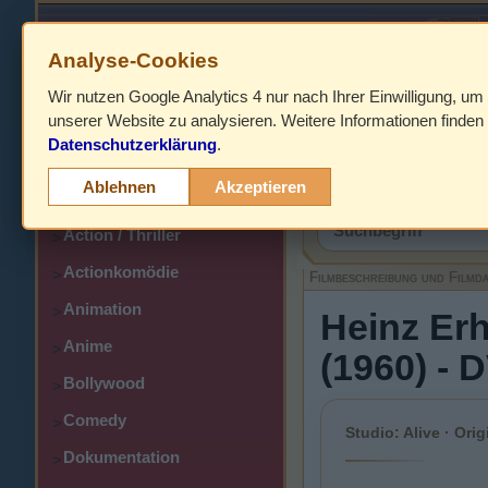
Analyse-Cookies
Wir nutzen Google Analytics 4 nur nach Ihrer Einwilligung, um
HOME
unserer Website zu analysieren. Weitere Informationen finden 
Datenschutzerklärung
.
Abenteuer
>
Filmbeschreibung,
Ablehnen
Akzeptieren
Action
>
Action / Thriller
>
Actionkomödie
>
Filmbeschreibung und Filmd
Animation
>
Heinz Erh
Anime
>
(1960) - 
Bollywood
>
Comedy
>
Studio: Alive · Orig
Dokumentation
>