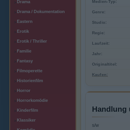
Drama
Medien-Typ:
>
Drama / Dokumentation
Genre:
>
Eastern
>
Studio:
Erotik
>
Regie:
Erotik / Thriller
>
Laufzeit:
Familie
>
Jahr:
Fantasy
>
Originaltitel:
Filmoperette
>
Kaufen:
Historienfilm
>
Horror
>
Horrorkomödie
>
Handlung 
Kinderfilm
>
Klassiker
>
s/w
Komödie