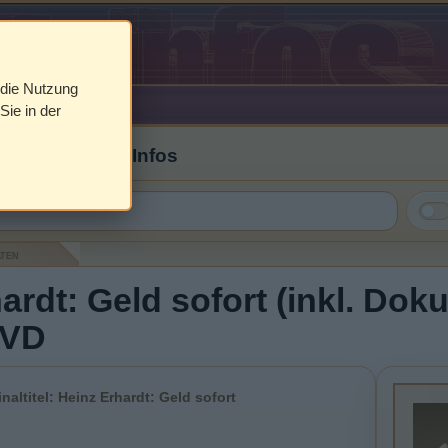
 die Nutzung
Sie in der
 Cover & DVD Infos
aten
ardt: Geld sofort (inkl. Dok
DVD
inaltitel: Heinz Erhardt: Geld sofort