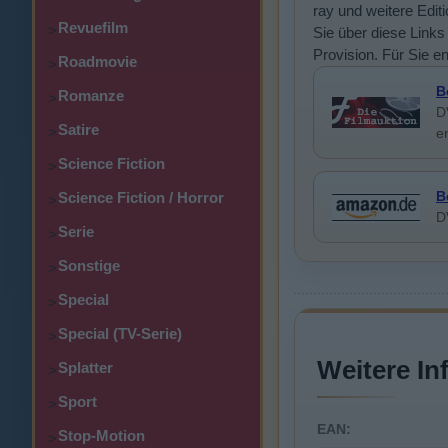
ray und weitere Edit
Revuefilm
>
Sie über diese Links 
Provision. Für Sie e
Roadmovie
>
B
Romanze
>
D
Satire
>
e
Science Fiction
>
B
Science Fiction / Horror
>
D
Serie
>
Sonstige
>
Special
>
Special (TV-Serie)
>
Weitere In
Splatter
>
Sport
>
EAN:
Stop-Motion
>