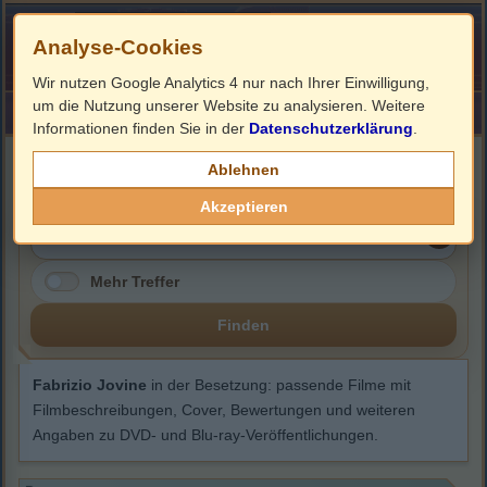
Analyse-Cookies
Wir nutzen Google Analytics 4 nur nach Ihrer Einwilligung,
um die Nutzung unserer Website zu analysieren. Weitere
HOME
Impressum
Links
Informationen finden Sie in der
Datenschutzerklärung
.
Fabrizio Jovine
Ablehnen
Akzeptieren
Mehr Treffer
Finden
Fabrizio Jovine
in der Besetzung: passende Filme mit
Filmbeschreibungen, Cover, Bewertungen und weiteren
Angaben zu DVD- und Blu-ray-Veröffentlichungen.