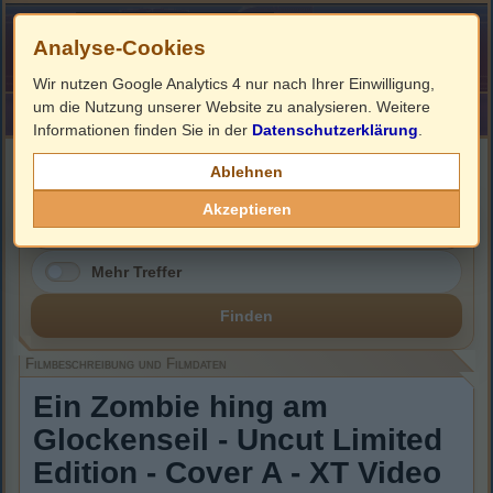
Analyse-Cookies
Wir nutzen Google Analytics 4 nur nach Ihrer Einwilligung,
um die Nutzung unserer Website zu analysieren. Weitere
HOME
Impressum
Links
Informationen finden Sie in der
Datenschutzerklärung
.
Filmbeschreibung, Cover & DVD Infos
Ablehnen
Akzeptieren
Mehr Treffer
Finden
Filmbeschreibung und Filmdaten
Ein Zombie hing am
Glockenseil - Uncut Limited
Edition - Cover A - XT Video