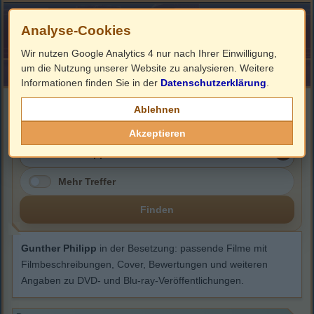
Analyse-Cookies
Wir nutzen Google Analytics 4 nur nach Ihrer Einwilligung,
um die Nutzung unserer Website zu analysieren. Weitere
HOME
Impressum
Links
Informationen finden Sie in der
Datenschutzerklärung
.
Gunther Philipp
Ablehnen
Akzeptieren
Mehr Treffer
Finden
Gunther Philipp
in der Besetzung: passende Filme mit
Filmbeschreibungen, Cover, Bewertungen und weiteren
Angaben zu DVD- und Blu-ray-Veröffentlichungen.