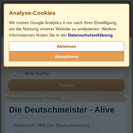
Analyse-Cookies
Wir nutzen Google Analytics 4 nur nach Ihrer Einwilligung,
um die Nutzung unserer Website zu analysieren. Weitere
HOME
Impressum
Links
Informationen finden Sie in der
Datenschutzerklärung
.
Filmbeschreibung, Cover & DVD Infos
Ablehnen
Akzeptieren
Mehr Treffer
Finden
Filmbeschreibung und Filmdaten
Die Deutschmeister - Alive
Österreich 1955 (Die Deutschmeister)