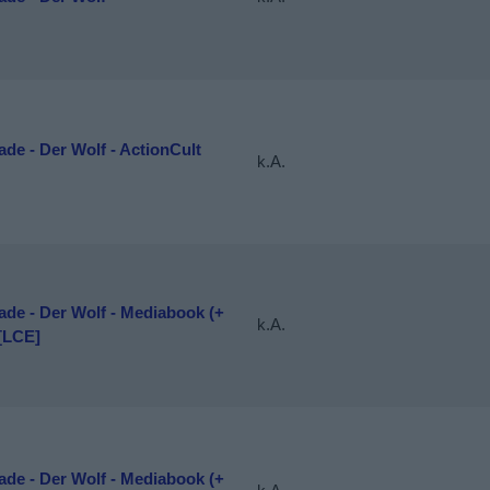
de - Der Wolf - ActionCult
k.A.
de - Der Wolf - Mediabook (+
k.A.
[LCE]
de - Der Wolf - Mediabook (+