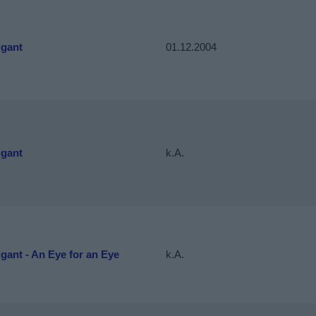
igant
01.12.2004
igant
k.A.
gant - An Eye for an Eye
k.A.