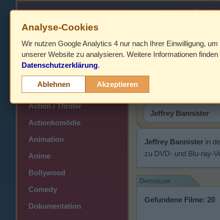
Analyse-Cookies
Wir nutzen Google Analytics 4 nur nach Ihrer Einwilligung, um
HOME
unserer Website zu analysieren. Weitere Informationen finden 
Datenschutzerklärung
.
Abenteuer
Jeffrey Ba
>
Ablehnen
Akzeptieren
Action
>
Action / Thriller
>
Actionkomödie
>
Animation
>
Jeffrey Bannister
in d
zu DVD- und Blu-ray-Ve
Anime
>
Bollywood
>
Darsteller
Comedy
>
Gefundene Filme: 20
Dokumentation
>