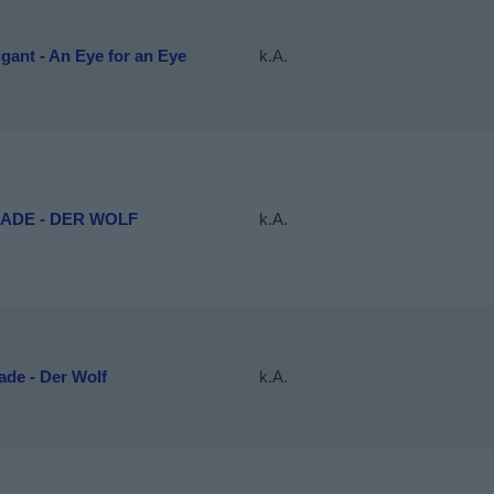
gant - An Eye for an Eye
k.A.
ADE - DER WOLF
k.A.
de - Der Wolf
k.A.