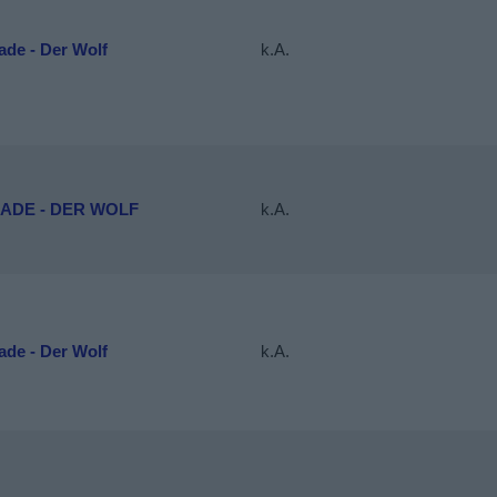
de - Der Wolf
k.A.
ADE - DER WOLF
k.A.
de - Der Wolf
k.A.