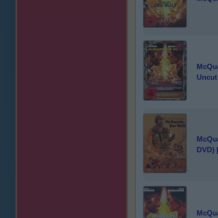
McQua
Uncut
McQua
DVD) 
McQua