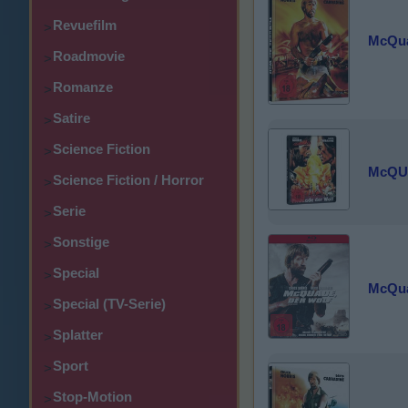
Revuefilm
>
McQua
Roadmovie
>
Romanze
>
Satire
>
Science Fiction
>
McQU
Science Fiction / Horror
>
Serie
>
Sonstige
>
Special
>
McQua
Special (TV-Serie)
>
Splatter
>
Sport
>
Stop-Motion
>