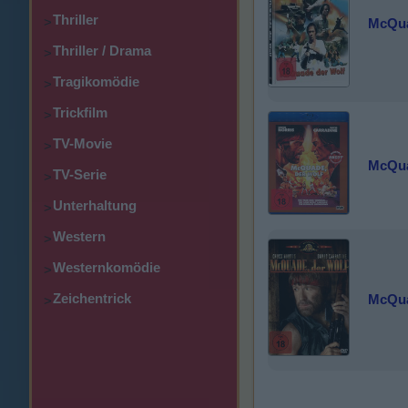
Thriller
>
McQua
Thriller / Drama
>
Tragikomödie
>
Trickfilm
>
TV-Movie
>
McQua
TV-Serie
>
Unterhaltung
>
Western
>
Westernkomödie
>
Zeichentrick
McQua
>