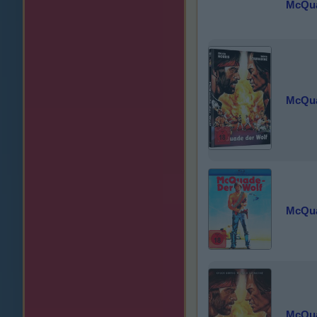
McQua
McQua
McQua
McQua