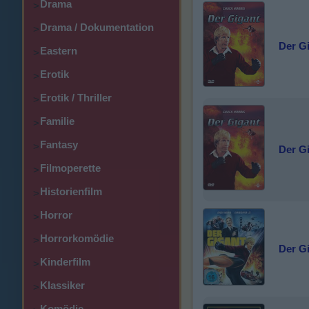
Drama
>
Drama / Dokumentation
>
Der G
Eastern
>
Erotik
>
Erotik / Thriller
>
Familie
>
Fantasy
>
Der G
Filmoperette
>
Historienfilm
>
Horror
>
Horrorkomödie
>
Der Gi
Kinderfilm
>
Klassiker
>
Komödie