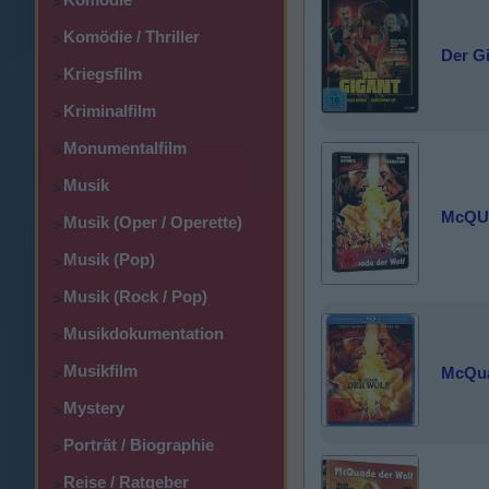
>
Komödie / Thriller
>
Der Gi
Kriegsfilm
>
Kriminalfilm
>
Monumentalfilm
>
Musik
>
McQU
Musik (Oper / Operette)
>
Musik (Pop)
>
Musik (Rock / Pop)
>
Musikdokumentation
>
Musikfilm
McQua
>
Mystery
>
Porträt / Biographie
>
Reise / Ratgeber
>