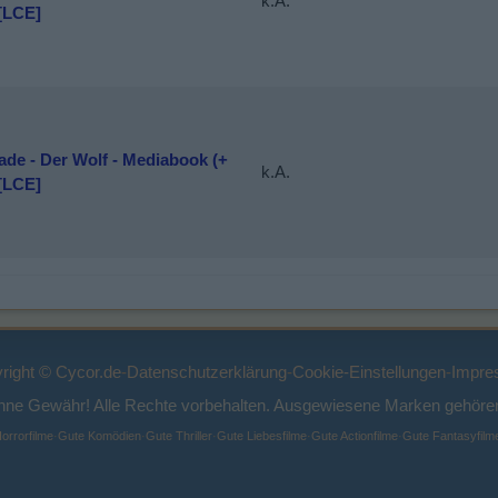
k.A.
[LCE]
de - Der Wolf - Mediabook (+
k.A.
[LCE]
right © Cycor.de
-
Datenschutzerklärung
-
Cookie-Einstellungen
-
Impre
ohne Gewähr! Alle Rechte vorbehalten. Ausgewiesene Marken gehören
orrorfilme
·
Gute Komödien
·
Gute Thriller
·
Gute Liebesfilme
·
Gute Actionfilme
·
Gute Fantasyfilm