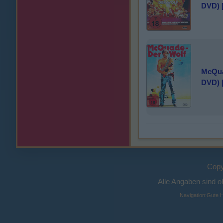
DVD) 
McQua
DVD) 
Copy
Alle Angaben sind 
Navigation:
Gute H