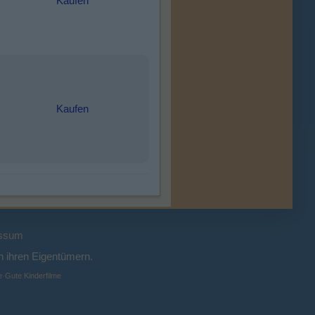
Kaufen
Kaufen
ssum
 ihren Eigentümern.
e
·
Gute Kinderfilme