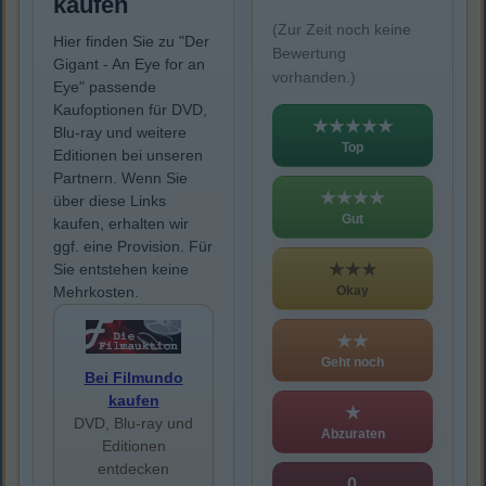
kaufen
(Zur Zeit noch keine
Hier finden Sie zu "Der
Bewertung
Gigant - An Eye for an
vorhanden.)
Eye" passende
Kaufoptionen für DVD,
★★★★★
Blu-ray und weitere
Top
Editionen bei unseren
Partnern. Wenn Sie
★★★★
über diese Links
Gut
kaufen, erhalten wir
ggf. eine Provision. Für
★★★
Sie entstehen keine
Okay
Mehrkosten.
★★
Geht noch
Bei Filmundo
kaufen
★
DVD, Blu-ray und
Abzuraten
Editionen
entdecken
0