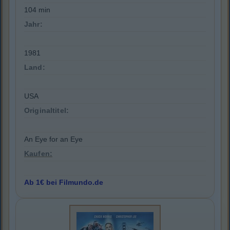
104 min
Jahr:
1981
Land:
USA
Originaltitel:
An Eye for an Eye
Kaufen:
Ab 1€ bei Filmundo.de