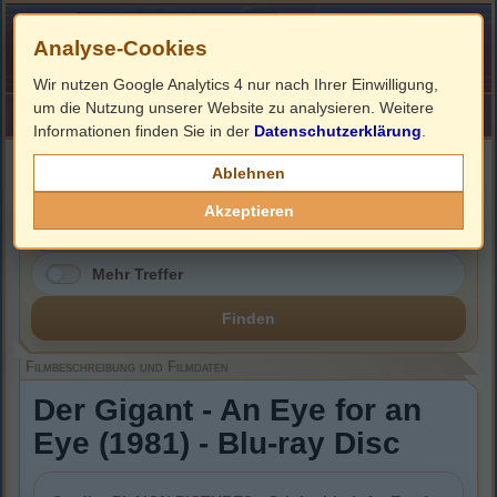
Analyse-Cookies
Wir nutzen Google Analytics 4 nur nach Ihrer Einwilligung,
um die Nutzung unserer Website zu analysieren. Weitere
HOME
Impressum
Links
Informationen finden Sie in der
Datenschutzerklärung
.
Filmbeschreibung, Cover & Blu-ray Infos
Ablehnen
Akzeptieren
Mehr Treffer
Finden
Filmbeschreibung und Filmdaten
Der Gigant - An Eye for an
Eye (1981) - Blu-ray Disc