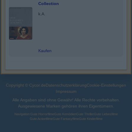
Collection
k.A.
Kaufen
Copyright © Cycor.de
Datenschutzerklärung
Cookie-Einstellungen
Impressum
Alle Angaben sind ohne Gewähr! Alle Rechte vorbehalten.
Ausgewiesene Marken gehören ihren Eigentümern.
Navigation:
Gute Horrorfilme
Gute Komödien
Gute Thriller
Gute Liebesfilme
Gute Actionfilme
Gute Fantasyfilme
Gute Kinderfilme