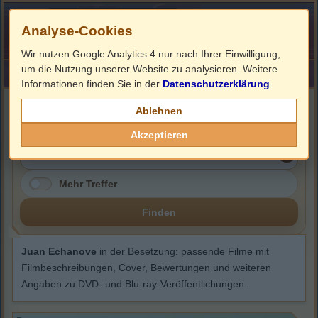
Analyse-Cookies
Wir nutzen Google Analytics 4 nur nach Ihrer Einwilligung,
um die Nutzung unserer Website zu analysieren. Weitere
HOME
Impressum
Links
Informationen finden Sie in der
Datenschutzerklärung
.
Juan Echanove
Ablehnen
Akzeptieren
Mehr Treffer
Finden
Juan Echanove
in der Besetzung: passende Filme mit
Filmbeschreibungen, Cover, Bewertungen und weiteren
Angaben zu DVD- und Blu-ray-Veröffentlichungen.