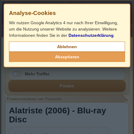
Analyse-Cookies
Wir nutzen Google Analytics 4 nur nach Ihrer Einwilligung,
um die Nutzung unserer Website zu analysieren. Weitere
HOME
Impressum
Links
Informationen finden Sie in der
Datenschutzerklärung
.
Filmbeschreibung, Cover & Blu-ray Infos
Ablehnen
Akzeptieren
Mehr Treffer
Finden
Filmbeschreibung und Filmdaten
Alatriste (2006) - Blu-ray
Disc