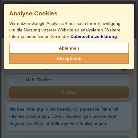
Analyse-Cookies
Wir nutzen Google Analytics 4 nur nach Ihrer Einwilligung,
um die Nutzung unserer Website zu analysieren. Weitere
HOME
Impressum
Links
Informationen finden Sie in der
Datenschutzerklärung
.
Michael Greiling
Ablehnen
Akzeptieren
Mehr Treffer
Finden
Michael Greiling
in der Besetzung: passende Filme mit
Filmbeschreibungen, Cover, Bewertungen und weiteren
Angaben zu DVD- und Blu-ray-Veröffentlichungen.