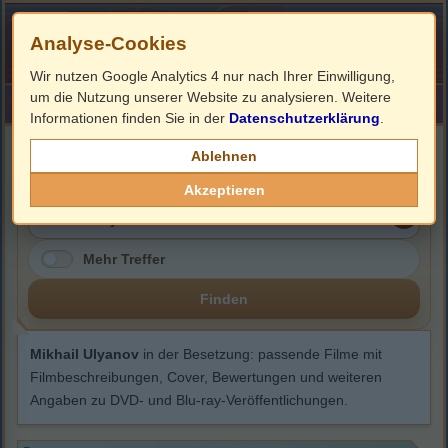
Analyse-Cookies
Wir nutzen Google Analytics 4 nur nach Ihrer Einwilligung,
um die Nutzung unserer Website zu analysieren. Weitere
HOME
Impressum
Links
Informationen finden Sie in der
Datenschutzerklärung
.
Mikhail Ulyanov
Ablehnen
Akzeptieren
Mehr Treffer
Finden
Mikhail Ulyanov
in der Besetzung: passende Filme mit
Filmbeschreibungen, Cover, Bewertungen und weiteren
Angaben zu DVD- und Blu-ray-Veröffentlichungen.