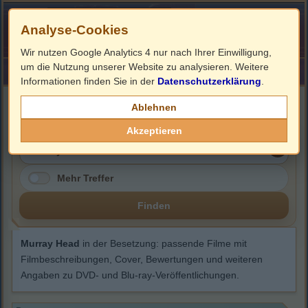
Analyse-Cookies
Wir nutzen Google Analytics 4 nur nach Ihrer Einwilligung,
um die Nutzung unserer Website zu analysieren. Weitere
HOME
Impressum
Links
Informationen finden Sie in der
Datenschutzerklärung
.
Murray Head
Ablehnen
Akzeptieren
Mehr Treffer
Finden
Murray Head
in der Besetzung: passende Filme mit
Filmbeschreibungen, Cover, Bewertungen und weiteren
Angaben zu DVD- und Blu-ray-Veröffentlichungen.