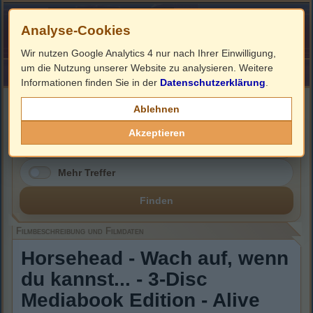
Analyse-Cookies
Wir nutzen Google Analytics 4 nur nach Ihrer Einwilligung,
um die Nutzung unserer Website zu analysieren. Weitere
HOME
Impressum
Links
Informationen finden Sie in der
Datenschutzerklärung
.
Filmbeschreibung, Cover & Blu-ray Infos
Ablehnen
Akzeptieren
Mehr Treffer
Finden
Filmbeschreibung und Filmdaten
Horsehead - Wach auf, wenn
du kannst... - 3-Disc
Mediabook Edition - Alive