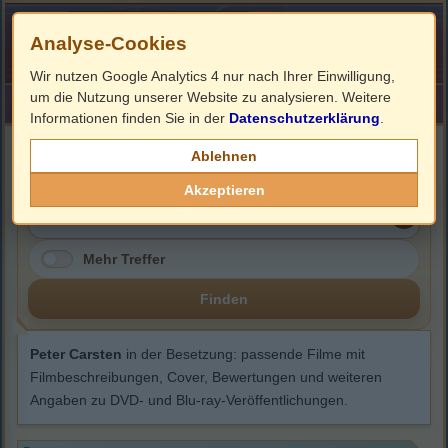
Analyse-Cookies
Wir nutzen Google Analytics 4 nur nach Ihrer Einwilligung,
um die Nutzung unserer Website zu analysieren. Weitere
HOME
Impressum
Links
Informationen finden Sie in der
Datenschutzerklärung
.
Peter Carsten
Ablehnen
Akzeptieren
Mehr Treffer
Finden
Peter Carsten
in der Besetzung: passende Filme mit
Filmbeschreibungen, Cover, Bewertungen und weiteren
Angaben zu DVD- und Blu-ray-Veröffentlichungen.