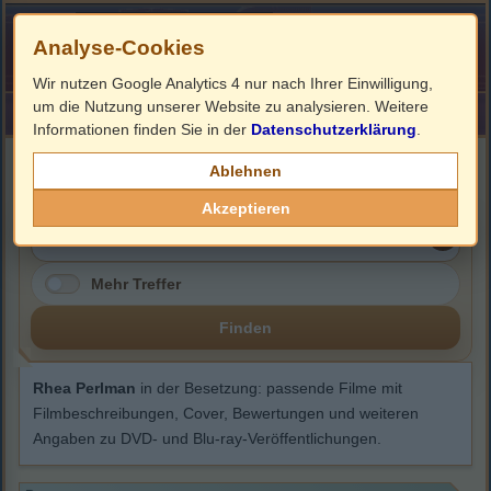
Analyse-Cookies
Wir nutzen Google Analytics 4 nur nach Ihrer Einwilligung,
um die Nutzung unserer Website zu analysieren. Weitere
HOME
Impressum
Links
Informationen finden Sie in der
Datenschutzerklärung
.
Rhea Perlman
Ablehnen
Akzeptieren
Mehr Treffer
Finden
Rhea Perlman
in der Besetzung: passende Filme mit
Filmbeschreibungen, Cover, Bewertungen und weiteren
Angaben zu DVD- und Blu-ray-Veröffentlichungen.