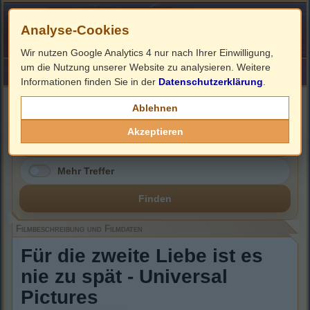
Analyse-Cookies
Wir nutzen Google Analytics 4 nur nach Ihrer Einwilligung,
um die Nutzung unserer Website zu analysieren. Weitere
HOME
Impressum
Links
Informationen finden Sie in der
Datenschutzerklärung
.
Filmbeschreibung, Cover & DVD Infos
Ablehnen
Akzeptieren
Mehr Treffer
Finden
Filmbeschreibung und Filmdaten
Für die zweite Liebe ist es
nie zu spät - Universal
Pictures