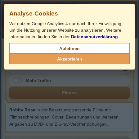
Analyse-Cookies
Wir nutzen Google Analytics 4 nur nach Ihrer Einwilligung,
um die Nutzung unserer Website zu analysieren. Weitere
HOME
Impressum
Links
Informationen finden Sie in der
Datenschutzerklärung
.
Robby Rosa
Ablehnen
Akzeptieren
Mehr Treffer
Finden
Robby Rosa
in der Besetzung: passende Filme mit
Filmbeschreibungen, Cover, Bewertungen und weiteren
Angaben zu DVD- und Blu-ray-Veröffentlichungen.