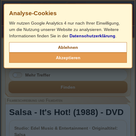
Analyse-Cookies
Wir nutzen Google Analytics 4 nur nach Ihrer Einwilligung,
um die Nutzung unserer Website zu analysieren. Weitere
HOME
Impressum
Links
Informationen finden Sie in der
Datenschutzerklärung
.
Filmbeschreibung, Cover & DVD Infos
Ablehnen
Akzeptieren
Mehr Treffer
Finden
Filmbeschreibung und Filmdaten
Salsa - It's Hot! (1988) - DVD
Studio: Edel Music & Entertainment · Originaltitel:
Salsa