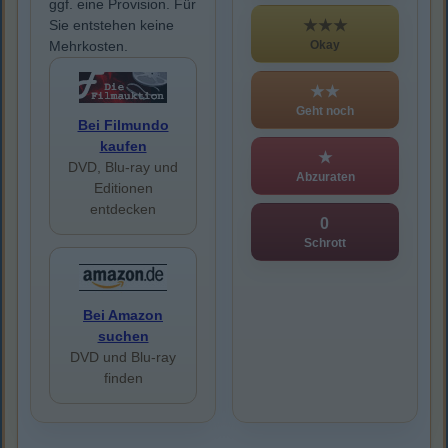
ggf. eine Provision. Für
★★★
Sie entstehen keine
Okay
Mehrkosten.
★★
Geht noch
Bei Filmundo
kaufen
★
DVD, Blu-ray und
Abzuraten
Editionen
entdecken
0
Schrott
Bei Amazon
suchen
DVD und Blu-ray
finden