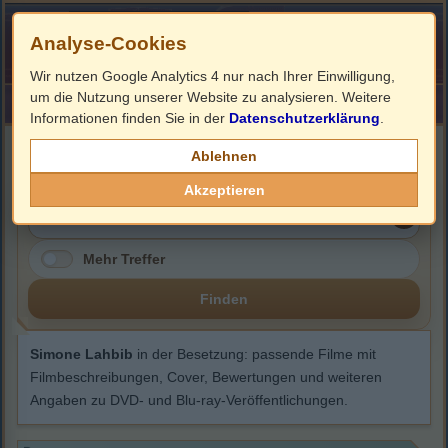
Analyse-Cookies
Wir nutzen Google Analytics 4 nur nach Ihrer Einwilligung,
um die Nutzung unserer Website zu analysieren. Weitere
HOME
Impressum
Links
Informationen finden Sie in der
Datenschutzerklärung
.
Simone Lahbib
Ablehnen
Akzeptieren
Mehr Treffer
Finden
Simone Lahbib
in der Besetzung: passende Filme mit
Filmbeschreibungen, Cover, Bewertungen und weiteren
Angaben zu DVD- und Blu-ray-Veröffentlichungen.