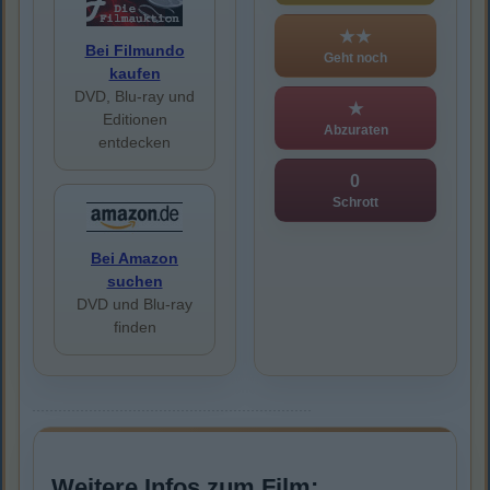
★★
Bei Filmundo
Geht noch
kaufen
DVD, Blu-ray und
★
Editionen
Abzuraten
entdecken
0
Schrott
Bei Amazon
suchen
DVD und Blu-ray
finden
Weitere Infos zum Film: