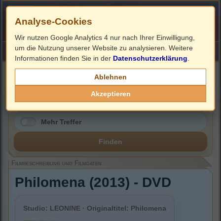
Analyse-Cookies
Wir nutzen Google Analytics 4 nur nach Ihrer Einwilligung,
um die Nutzung unserer Website zu analysieren. Weitere
HOME
Impressum
Links
Informationen finden Sie in der
Datenschutzerklärung
.
Filmbeschreibung, Cover & DVD Infos
Ablehnen
Akzeptieren
Mehr Treffer
Finden
Filmbeschreibung und Filmdaten
Philomena (2013) - DVD
Studio: LEONINE · Originaltitel: Philomena