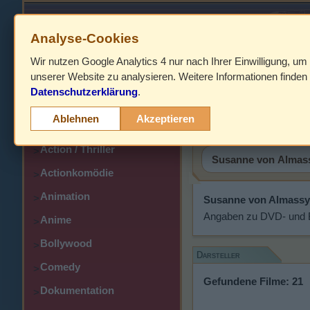
Analyse-Cookies
Wir nutzen Google Analytics 4 nur nach Ihrer Einwilligung, um
HOME
unserer Website zu analysieren. Weitere Informationen finden 
Datenschutzerklärung
.
Abenteuer
Susanne 
>
Ablehnen
Akzeptieren
Action
>
Action / Thriller
>
Actionkomödie
>
Animation
>
Susanne von Almassy
Angaben zu DVD- und Bl
Anime
>
Bollywood
>
Darsteller
Comedy
>
Gefundene Filme: 21
Dokumentation
>