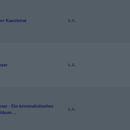
rr Kanzleirat
k.A.
exer
k.A.
xer - Ein kriminalistisches
k.A.
ikum ...