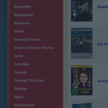
Revuefilm
Brieft
>
Roadmovie
>
Romanze
>
Satire
>
Science Fiction
>
Der En
Science Fiction / Horror
>
Serie
>
Sonstige
>
Special
>
Special (TV-Serie)
Anasta
>
Splatter
>
Sport
>
Stop-Motion
>