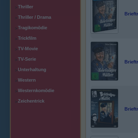
Thriller
>
Brieft
Thriller / Drama
>
Tragikomödie
>
Trickfilm
>
TV-Movie
>
TV-Serie
>
Brieft
Unterhaltung
>
Western
>
Westernkomödie
>
Zeichentrick
>
Brieft