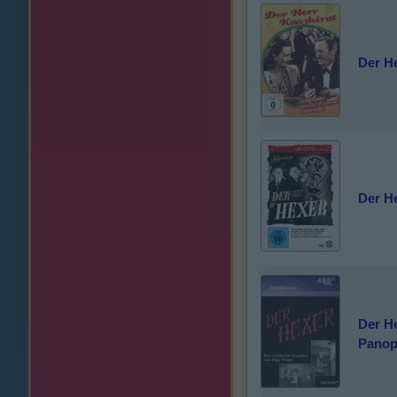
Der He
Der H
Der He
Panopt