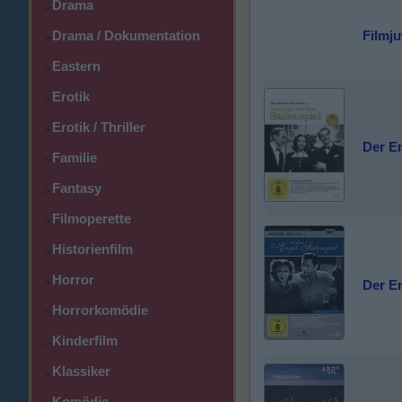
Drama
>
Drama / Dokumentation
Filmj
>
Eastern
>
Erotik
>
Erotik / Thriller
>
Der En
Familie
>
Fantasy
>
Filmoperette
>
Historienfilm
>
Horror
>
Der En
Horrorkomödie
>
Kinderfilm
>
Klassiker
>
Komödie