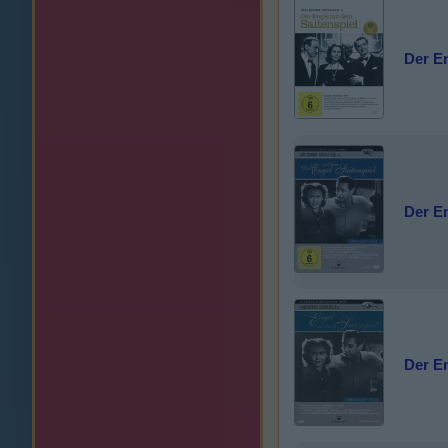
Der En
Der En
Der En