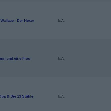
Wallace - Der Hexer
k.A.
ann und eine Frau
k.A.
Opa & Die 13 Stühle
k.A.