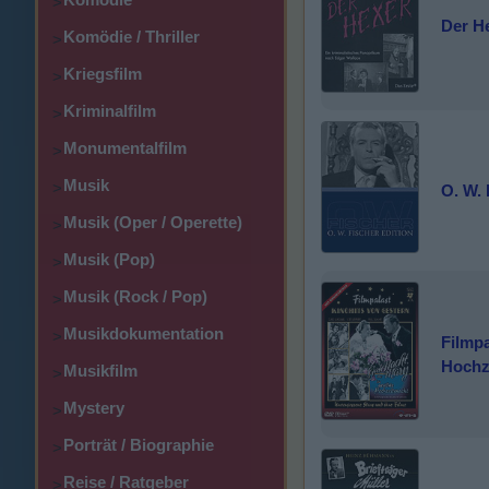
>
Der H
Komödie / Thriller
>
Kriegsfilm
>
Kriminalfilm
>
Monumentalfilm
>
Musik
>
O. W. 
Musik (Oper / Operette)
>
Musik (Pop)
>
Musik (Rock / Pop)
>
Musikdokumentation
>
Filmpa
Hochz
Musikfilm
>
Mystery
>
Porträt / Biographie
>
Reise / Ratgeber
>