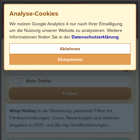
Analyse-Cookies
Wir nutzen Google Analytics 4 nur nach Ihrer Einwilligung,
um die Nutzung unserer Website zu analysieren. Weitere
HOME
Impressum
Links
Informationen finden Sie in der
Datenschutzerklärung
.
Whip Hubley
Ablehnen
Akzeptieren
Mehr Treffer
Finden
Whip Hubley
in der Besetzung: passende Filme mit
Filmbeschreibungen, Cover, Bewertungen und weiteren
Angaben zu DVD- und Blu-ray-Veröffentlichungen.