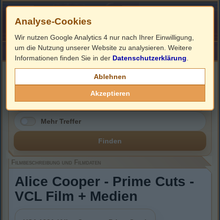
Analyse-Cookies
Wir nutzen Google Analytics 4 nur nach Ihrer Einwilligung,
um die Nutzung unserer Website zu analysieren. Weitere
HOME
Impressum
Links
Informationen finden Sie in der
Datenschutzerklärung
.
Filmbeschreibung, Cover & DVD Infos
Ablehnen
Akzeptieren
Mehr Treffer
Finden
Filmbeschreibung und Filmdaten
Alice Cooper - Prime Cuts -
VCL Film + Medien