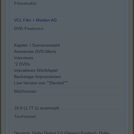
Filmstudio:
VCL Film + Medien AG
DVD-Features:
Kapitel- / Szenenanwahl
Animiertes DVD-Menü
Interviews
"2 DVDs
interaktives Würfelspiel
Backstage-Impressionen
Live-Version von ""Elected"""
Bildformat:
16:9 (1.77:1) anamorph
Tonformat:
Deutsch: Dolby Digital 2.0 (Stereo),Englisch: Dolby