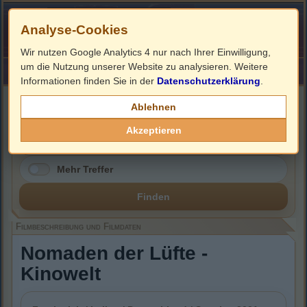
Analyse-Cookies
Wir nutzen Google Analytics 4 nur nach Ihrer Einwilligung,
um die Nutzung unserer Website zu analysieren. Weitere
HOME
Impressum
Links
Informationen finden Sie in der
Datenschutzerklärung
.
Filmbeschreibung, Cover & Blu-ray Infos
Ablehnen
Akzeptieren
Mehr Treffer
Finden
Filmbeschreibung und Filmdaten
Nomaden der Lüfte -
Kinowelt